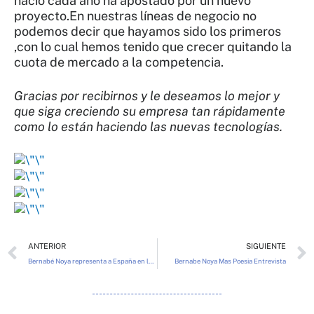
nació cada año ha apostado por un nuevo
proyecto.En nuestras líneas de negocio no
podemos decir que hayamos sido los primeros
,con lo cual hemos tenido que crecer quitando la
cuota de mercado a la competencia.
Gracias por recibirnos y le deseamos lo mejor y
que siga creciendo su empresa tan rápidamente
como lo están haciendo las nuevas tecnologías.
Ant
ANTERIOR
SIGUIENTE
Bernabé Noya representa a España en la Cumbre Internacional Emprendedor del Año.
Bernabe Noya Mas Poesia Entrevista