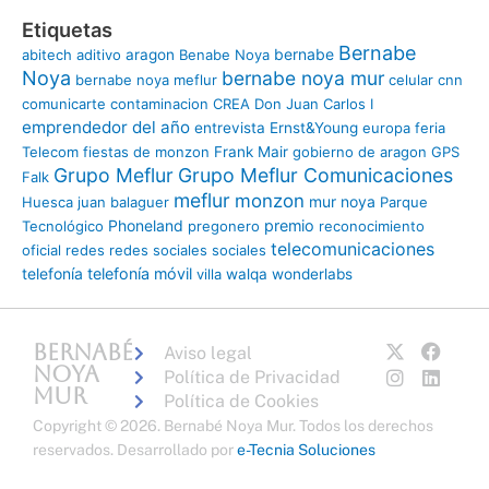
Etiquetas
Bernabe
bernabe
abitech
aditivo
aragon
Benabe Noya
Noya
bernabe noya mur
bernabe noya meflur
celular
cnn
comunicarte
contaminacion
CREA
Don Juan Carlos I
emprendedor del año
entrevista
Ernst&Young
europa
feria
Telecom
fiestas de monzon
Frank Mair
gobierno de aragon
GPS
Grupo Meflur
Grupo Meflur Comunicaciones
Falk
meflur
monzon
mur
noya
Huesca
juan balaguer
Parque
Phoneland
premio
Tecnológico
pregonero
reconocimiento
telecomunicaciones
oficial
redes
redes sociales
sociales
telefonía
telefonía móvil
villa
walqa
wonderlabs
X
I
F
L
Bernabé
Aviso legal
-
n
a
i
Noya
Política de Privacidad
t
s
c
n
Mur
Política de Cookies
w
t
e
k
Copyright © 2026. Bernabé Noya Mur. Todos los derechos
i
a
b
e
t
g
o
d
reservados.
Desarrollado por
e-Tecnia Soluciones
t
r
o
i
e
a
k
n