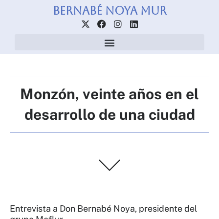
Ir
Bernabé Noya Mur
al
X
F
I
L
contenido
-
a
n
i
t
c
s
n
w
e
t
k
i
b
a
e
t
o
g
d
t
o
r
i
e
k
a
n
Monzón, veinte años en el
r
m
desarrollo de una ciudad
Entrevista a Don Bernabé Noya, presidente del