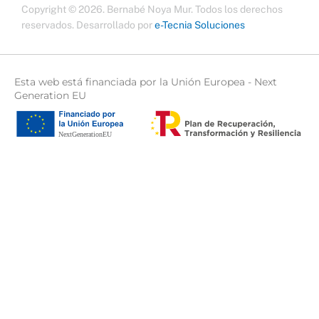
Copyright © 2026. Bernabé Noya Mur. Todos los derechos
i
a
b
e
t
g
o
d
reservados.
Desarrollado por
e-Tecnia Soluciones
t
r
o
i
e
a
k
n
r
m
Esta web está financiada por la Unión Europea - Next
Generation EU