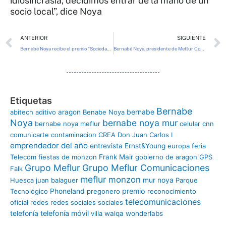
idiosincrasia, decidimos entrar de la mano de un
socio local”, dice Noya
Ant
ANTERIOR
SIGUIENTE
Bernabé Noya recibe el premio “Sociedad de la Información”
Bernabé Noya, presidente de Meflur Comunicaciones \»Cada año iniciamos un proyecto\»
Etiquetas
Bernabe
bernabe
abitech
aditivo
aragon
Benabe Noya
Noya
bernabe noya mur
bernabe noya meflur
celular
cnn
comunicarte
contaminacion
CREA
Don Juan Carlos I
emprendedor del año
entrevista
Ernst&Young
europa
feria
Telecom
fiestas de monzon
Frank Mair
gobierno de aragon
GPS
Grupo Meflur
Grupo Meflur Comunicaciones
Falk
meflur
monzon
mur
noya
Huesca
juan balaguer
Parque
Phoneland
premio
Tecnológico
pregonero
reconocimiento
telecomunicaciones
oficial
redes
redes sociales
sociales
telefonía
telefonía móvil
villa
walqa
wonderlabs