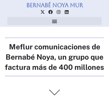
Ir
Bernabé Noya Mur
al
X
F
I
L
contenido
-
a
n
i
t
c
s
n
w
e
t
k
i
b
a
e
t
o
g
d
t
o
r
i
e
k
a
n
Meflur comunicaciones de
r
m
Bernabé Noya, un grupo que
factura más de 400 millones