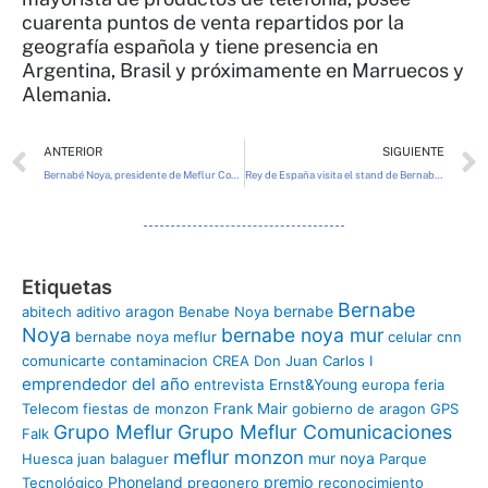
cuarenta puntos de venta repartidos por la
geografía española y tiene presencia en
Argentina, Brasil y próximamente en Marruecos y
Alemania.
Ant
ANTERIOR
SIGUIENTE
Bernabé Noya, presidente de Meflur Comunicaciones \»Cada año iniciamos un proyecto\»
Rey de España visita el stand de Bernabé Noya
Etiquetas
Bernabe
bernabe
abitech
aditivo
aragon
Benabe Noya
Noya
bernabe noya mur
bernabe noya meflur
celular
cnn
comunicarte
contaminacion
CREA
Don Juan Carlos I
emprendedor del año
entrevista
Ernst&Young
europa
feria
Telecom
fiestas de monzon
Frank Mair
gobierno de aragon
GPS
Grupo Meflur
Grupo Meflur Comunicaciones
Falk
meflur
monzon
mur
noya
Huesca
juan balaguer
Parque
Phoneland
premio
Tecnológico
pregonero
reconocimiento