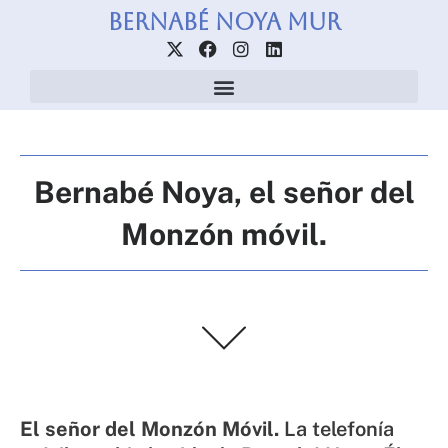
Ir
Bernabé Noya Mur
al
X
F
I
L
contenido
-
a
n
i
t
c
s
n
w
e
t
k
i
b
a
e
t
o
g
d
t
o
r
i
e
k
a
n
Bernabé Noya, el señor del
r
m
Monzón móvil.
El señor del Monzón Móvil.
La telefonía