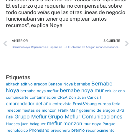
El esfuerzo que requería no compensaba, sobre
todo cuando veías que las otras líneas de negocio
funcionaban sin tener que emplear tantos
recursos”, explica Noya.
Ant
ANTERIOR
SIGUIENTE
Bernabé Noya, Representa a España en la Primera Cumbre Internacional Emprendedor del año celebrada en Singapur
El Gobierno de Aragón reconoce la labor de Bernabé Noya, presidente de Meflur
Etiquetas
Bernabe
bernabe
abitech
aditivo
aragon
Benabe Noya
Noya
bernabe noya mur
bernabe noya meflur
celular
cnn
comunicarte
contaminacion
CREA
Don Juan Carlos I
emprendedor del año
entrevista
Ernst&Young
europa
feria
Telecom
fiestas de monzon
Frank Mair
gobierno de aragon
GPS
Grupo Meflur
Grupo Meflur Comunicaciones
Falk
meflur
monzon
mur
noya
Huesca
juan balaguer
Parque
Phoneland
premio
Tecnológico
pregonero
reconocimiento