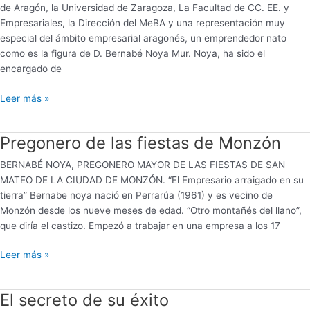
en
de Aragón, la Universidad de Zaragoza, La Facultad de CC. EE. y
Administración
Empresariales, la Dirección del MeBA y una representación muy
Electrónica
especial del ámbito empresarial aragonés, un emprendedor nato
De
como es la figura de D. Bernabé Noya Mur. Noya, ha sido el
Empresas
encargado de
Leer más »
Pregonero de las fiestas de Monzón
Pregonero
de
BERNABÉ NOYA, PREGONERO MAYOR DE LAS FIESTAS DE SAN
las
MATEO DE LA CIUDAD DE MONZÓN. “El Empresario arraigado en su
fiestas
tierra” Bernabe noya nació en Perrarúa (1961) y es vecino de
de
Monzón desde los nueve meses de edad. “Otro montañés del llano”,
Monzón
que diría el castizo. Empezó a trabajar en una empresa a los 17
Leer más »
El secreto de su éxito
El