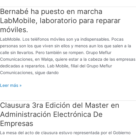
Bernabé ha puesto en marcha
Bernabé
ha
LabMobile, laboratorio para reparar
puesto
móviles.
en
marcha
LabMobile. Los teléfonos móviles son ya indispensables. Pocas
LabMobile,
personas son los que viven sin ellos y menos aun los que salen a la
laboratorio
calle sin llevarlos. Pero también se rompen. Grupo Meflur
para
Comunicaciones, en Walqa, quiere estar a la cabeza de las empresas
reparar
dedicadas a repararlos. Lab Mobile, filial del Grupo Meflur
móviles.
Comunicaciones, sigue dando
Leer más »
Clausura 3ra Edición del Master en
Clausura
3ra
Administración Electrónica De
Edición
Empresas
del
Master
La mesa del acto de clausura estuvo representada por el Gobierno