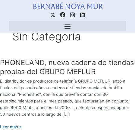
Ir
Paginación
Bernabé Noya Mur
al
de
X
F
I
L
contenido
entradas
-
a
n
i
t
c
s
n
w
e
t
k
Sin Categoría
i
b
a
e
t
o
g
d
t
o
r
i
e
k
a
n
r
m
PHONELAND, nueva cadena de tiendas
PHONELAND,
nueva
propias del GRUPO MEFLUR
cadena
El distribuidor de productos de telefonía GRUPO MEFLUR lanzó a
de
finales del pasado año su cadena de tiendas propias de ámbito
tiendas
nacional “Phoneland”, con la que preveía contar con 30
propias
establecimientos para el mes pasado, que facturarían en conjunto
del
unos 6000 M.pts. a finales de 2000. La empresa espera inaugurar
GRUPO
50 nuevos centros a lo largo del […]
MEFLUR
Leer más »