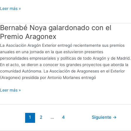
Leer más »
Bernabé Noya galardonado con el
Bernabé
Noya
Premio Aragonex
galardonado
La Asociación Aragón Exterior entregó recientemente sus premios
con
anuales en una jornada en la que estuvieron presentes
el
personalidades empresariales y políticas de todo Aragón y de Madrid.
Premio
En el acto, se dieron a conocer los grandes proyectos que aborda la
Aragonex
comunidad Autónoma. La Asociación de Aragoneses en el Exterior
(Aragonex) presidida por Antonio Morlanes entregó
Leer más »
1
2
…
4
Siguiente
→