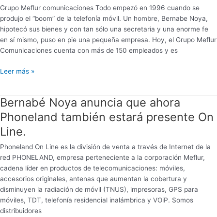
secreto
Grupo Meflur comunicaciones Todo empezó en 1996 cuando se
de
produjo el “boom” de la telefonía móvil. Un hombre, Bernabe Noya,
su
hipotecó sus bienes y con tan sólo una secretaria y una enorme fe
éxito
en sí mismo, puso en pie una pequeña empresa. Hoy, el Grupo Meflur
Comunicaciones cuenta con más de 150 empleados y es
Leer más »
Bernabé Noya anuncia que ahora
Bernabé
Noya
Phoneland también estará presente On
anuncia
Line.
que
ahora
Phoneland On Line es la división de venta a través de Internet de la
Phoneland
red PHONELAND, empresa perteneciente a la corporación Meflur,
también
cadena líder en productos de telecomunicaciones: móviles,
estará
accesorios originales, antenas que aumentan la cobertura y
presente
disminuyen la radiación de móvil (TNUS), impresoras, GPS para
On
móviles, TDT, telefonía residencial inalámbrica y VOiP. Somos
Line.
distribuidores