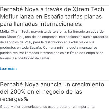
Bernabé Noya a través de Xtrem Tech
Bernabé
Noya
Meflur lanza en España tarifas planas
a
para llamadas internacionales.
través
de
Meflur Xtrem Tech, mayorista de telefonía, ha firmado un acuerdo
Xtrem
con Direct Call, una de las empresas internacionales suministradoras
Tech
de servicios de VolP, para la distribución en exclusiva de sus
Meflur
productos en toda España. Con una mínima cuota mensual se
lanza
pueden realizar llamadas internacionales sin límite de tiempo ni de
en
horario. La posibilidad de llamar
España
tarifas
Leer más »
planas
para
Bernabé Noya anuncia un crecimiento
llamadas
Bernabé
internacionales.
Noya
del 200% en el negocio de las
anuncia
recargas%
un
crecimiento
Grupo Meflur comunicaciones espera obtener un importante