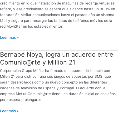
del
crecimiento en lo que instalación de maquinas de recarga virtual se
200%
refiere, y ese crecimiento se espera que alcance hasta un 300% en
en
facturación.Meflur comunicaciones lanzo el pasado año un sistema
el
fácil y seguro para recargar las tarjetas de teléfonos móviles de la
negocio
red MoviStar en los establecimientos
de
las
Leer más »
recargas%
Bernabé Noya, logra un acuerdo entre
Bernabé
Noya,
Comunic@rte y Million 21
logra
Corporación Grupo Meflur ha firmado un acuerdo de licencia con
un
Millon 21 para distribuir una sus juegos de apuestas por SMS, que
acuerdo
serán desarrollados como un nuevo concepto en las diferentes
entre
cadenas de televisión de España y Portugal. El acuerdo con la
Comunic@rte
empresa Meflur Comunic@rte tiene una duración inicial de dos años,
y
pero espera prolongarse
Million
21
Leer más »