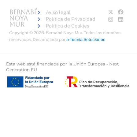
X
I
F
L
Bernabé
Aviso legal
-
n
a
i
Noya
Política de Privacidad
t
s
c
n
Mur
Política de Cookies
w
t
e
k
Copyright © 2026. Bernabé Noya Mur. Todos los derechos
i
a
b
e
t
g
o
d
reservados.
Desarrollado por
e-Tecnia Soluciones
t
r
o
i
e
a
k
n
r
m
Esta web está financiada por la Unión Europea - Next
Generation EU